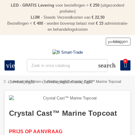
LED - GRATIS Levering
voor bestellingen >
€ 250
(uitgezonderd
profielen)
LIJM
- Steeds Verzendkosten van
€ 22,50
Bestellingen <
€ 400
- worden bovenop belast met
€ 15
administratie-
en behandelingskosten
person
Inloggen
0
view_headline
search
chevron_right
chevron_right
chevron_right
Industriële lijmen
Gietharsen
Crystal Cast™ Marine Topcoat
Crystal Cast™ Marine Topcoat
PRIJS OP AANVRAAG