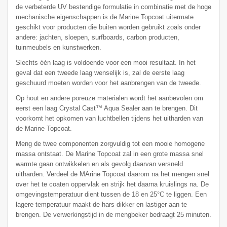
de verbeterde UV bestendige formulatie in combinatie met de hoge
mechanische eigenschappen is de Marine Topcoat uitermate
geschikt voor producten die buiten worden gebruikt zoals
onder
andere: jachten, sloepen, surfboards, carbon producten,
tuinmeubels en kunstwerken.
Slechts één laag is voldoende voor een mooi resultaat. In het
geval dat een tweede laag wenselijk is, zal de eerste laag
geschuurd moeten worden voor het aanbrengen van de tweede.
Op hout en andere poreuze materialen wordt het aanbevolen om
eerst een laag Crystal Cast™ Aqua Sealer aan te brengen. Dit
voorkomt het opkomen van luchtbellen tijdens het uitharden van
de Marine Topcoat.
Meng de twee componenten zorgvuldig tot een mooie homogene
massa ontstaat. De Marine Topcoat zal in een grote massa snel
warmte gaan ontwikkelen en als gevolg daarvan versneld
uitharden. Verdeel de MArine Topcoat daarom na het mengen snel
over het te coaten oppervlak en strijk het daarna kruislings na. De
omgevingstemperatuur dient tussen de 18 en 25°C te liggen. Een
lagere temperatuur maakt de hars dikker en lastiger aan te
brengen. De verwerkingstijd in de mengbeker bedraagt 25 minuten.