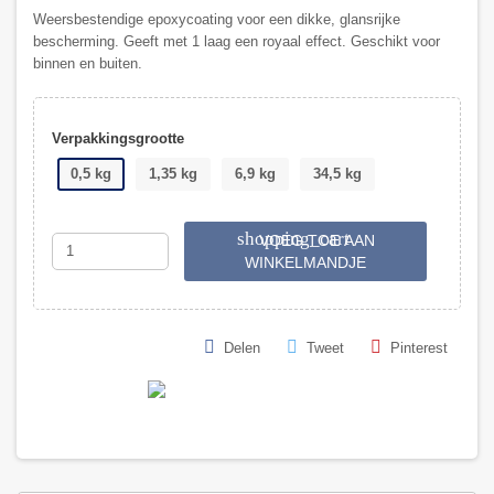
Weersbestendige epoxycoating voor een dikke, glansrijke
bescherming. Geeft met 1 laag een royaal effect. Geschikt voor
binnen en buiten.
Verpakkingsgrootte
0,5 kg
1,35 kg
6,9 kg
34,5 kg
shopping_cart
VOEG TOE AAN
WINKELMANDJE
Delen
Tweet
Pinterest